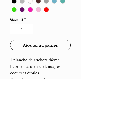
Quantité
*
Ajouter au panier
1 planche de stickers thème
licornes, arc-en-ciel, nuages,
coeurs et étoiles.
12 couleurs au choix.
Taille de la planche: 22cm x
15cm.
Vinyle de marque Oracal. Durée
illimitée en intérieur et 5/7 ans en