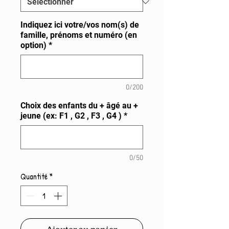
Indiquez ici votre/vos nom(s) de
famille, prénoms et numéro (en
option)
*
0/200
Choix des enfants du + âgé au +
jeune (ex: F1 , G2 , F3 , G4 )
*
0/50
Quantité
*