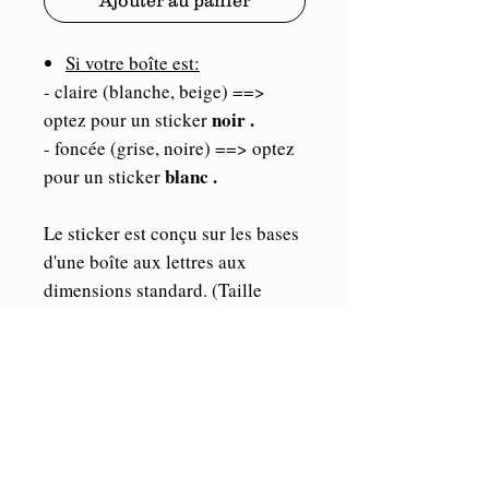
Ajouter au panier
Si votre boîte est:
- claire (blanche, beige) ==>
noir .
optez pour un sticker
- foncée (grise, noire) ==> optez
blanc .
pour un sticker
Le sticker est conçu sur les bases
d'une boîte aux lettres aux
dimensions standard. (Taille
maximum du sticker:
25cmx 9cm).
Les éléments étant indépendants,
vous pourrez librement les
agencer où bon vous semble sur
votre boîte.
A noter que la police d'écriture