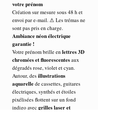
votre prénom
Création sur mesure sous 48 h et
envoi par e-mail. ⚠️ Les trémas ne
sont pas pris en charge.
Ambiance néon électrique
garantie !
lettres 3D
Votre prénom brille en
chromées et fluorescentes
aux
dégradés rose, violet et cyan.
illustrations
Autour, des
aquarelle
de cassettes, guitares
électriques, synthés et étoiles
pixélisées flottent sur un fond
grilles laser et
indigo avec
éclairs lumineux
, clin d’œil à la
culture pop et aux soirées
synthwave.