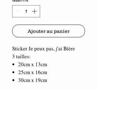
Ajouter au panier
Sticker Je peux pas, j'ai Bière
3 tailles:
20cm x 13cm
25cm x 16cm
30cm x 19cm
Port compris.
Vinyle de marque Oracal. Durée
illimitée en intérieur et 5/7 ans en
extérieur. Résistant aux U.V et
aux intempéries. Se colle sur tout