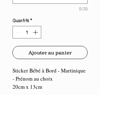
0/20
Quantité
*
Ajouter au panier
Sticker Bébé à Bord - Martinique
- Prénom au choix
20cm x 13cm
Port compris.
Vinyle de marque Oracal. Durée
illimitée en intérieur et 5/7 ans en
extérieur. Résistant aux U.V et