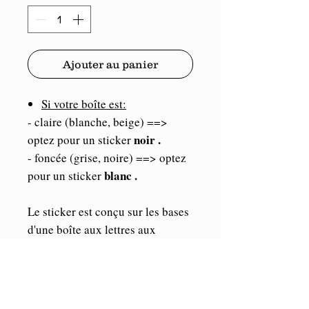
Ajouter au panier
Si votre boîte est:
- claire (blanche, beige) ==>
noir .
optez pour un sticker
- foncée (grise, noire) ==> optez
blanc .
pour un sticker
Le sticker est conçu sur les bases
d'une boîte aux lettres aux
dimensions standard. (Taille
maximum du sticker:
25cmx 9cm).
Les éléments étant indépendants,