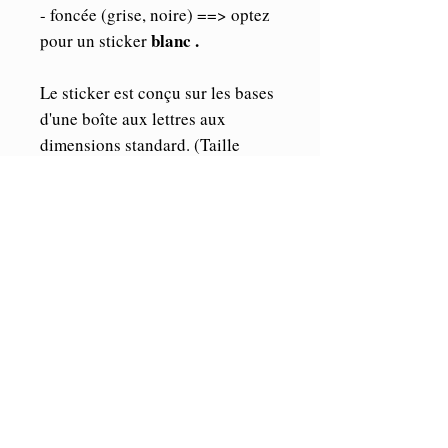
- foncée (grise, noire) ==> optez
blanc .
pour un sticker
Le sticker est conçu sur les bases
d'une boîte aux lettres aux
dimensions standard. (Taille
maximum du sticker:
25cmx 9cm).
Les éléments étant indépendants,
vous pourrez librement les
agencer où bon vous semble sur
votre boîte.
A noter que la police d'écriture
est susceptible d'être différente.
ORACAL
Vinyle de marque
,
Haute performance (5/7 ans en
extérieur et illimité en intérieur).