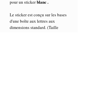
blanc .
pour un sticker
Le sticker est conçu sur les bases
d'une boîte aux lettres aux
dimensions standard. (Taille
maximum du sticker:
25cmx 9cm).
Les éléments étant indépendants,
vous pourrez librement les
agencer où bon vous semble sur
votre boîte.
A noter que la police d'écriture
est susceptible d'être différente.
ORACAL
Vinyle de marque
,
Haute performance (5/7 ans en
extérieur et illimité en intérieur).