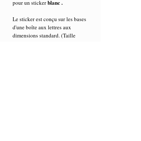
blanc .
pour un sticker
Le sticker est conçu sur les bases
d'une boîte aux lettres aux
dimensions standard. (Taille
maximum du sticker:
25cmx 9cm).
Les éléments étant indépendants,
vous pourrez librement les
agencer où bon vous semble sur
votre boîte.
A noter que la police d'écriture
est susceptible d'être différente.
ORACAL
Vinyle de marque
,
Haute performance (5/7 ans en
extérieur et illimité en intérieur).