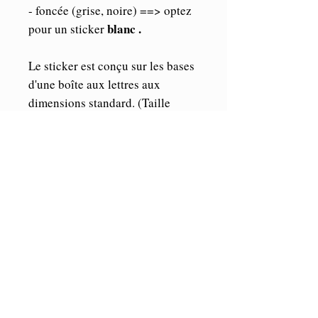
- foncée (grise, noire) ==> optez
blanc .
pour un sticker
Le sticker est conçu sur les bases
d'une boîte aux lettres aux
dimensions standard. (Taille
maximum du sticker:
25cmx 9cm).
Les éléments étant indépendants,
vous pourrez librement les
agencer où bon vous semble sur
votre boîte.
A noter que la police d'écriture
est susceptible d'être différente.
ORACAL
Vinyle de marque
,
Haute performance (5/7 ans en
extérieur et illimité en intérieur).