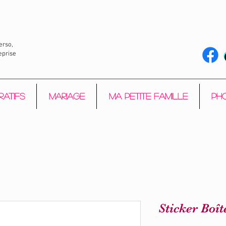
erso,
eprise
ratifs
Mariage
Ma petite Famille
Pho
Sticker Boît