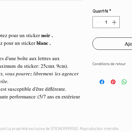
Quantité
*
noir .
ptez pour un sticker
blanc .
ez pour un sticker
Ajo
es d'une boîte aux lettres aux
Conditions de retour
 maximum du sticker: 25cmx 9cm).
s, vous pourrez librement les agencer
Conformément à l'artic
oîte.
Consommation, le droit
est susceptible d'être différente.
pour les contrats de f
les spécifications du
aute performance (5/7 ans en extérieur
personnalisés.
sont la propriété exclusive de STICKERPERSO. Reproduction interdite.