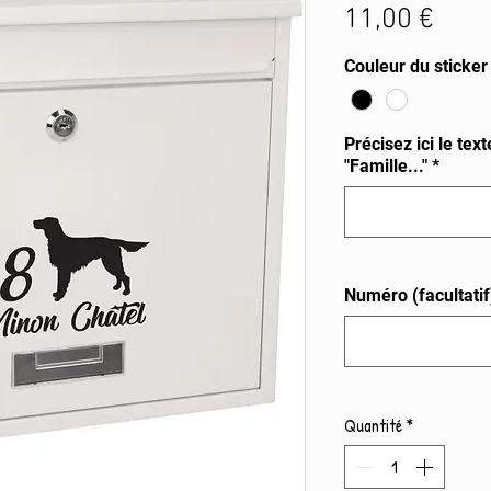
Prix
11,00 €
Couleur du sticker
Précisez ici le tex
"Famille..."
*
Numéro (facultatif
Quantité
*