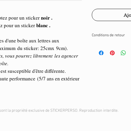
Ajo
noir .
ptez pour un sticker
blanc .
ez pour un sticker
Conditions de retour
es d'une boîte aux lettres aux
Conformément à l'artic
 maximum du sticker: 25cmx 9cm).
Consommation, le droit
s, vous pourrez librement les agencer
pour les contrats de f
oîte.
les spécifications du
est susceptible d'être différente.
personnalisés.
aute performance (5/7 ans en extérieur
sont la propriété exclusive de STICKERPERSO. Reproduction interdite.