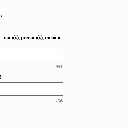
*
te: nom(s), prénom(s), ou bien
0/500
)
0/20