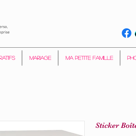
erso,
eprise
ratifs
Mariage
Ma petite Famille
Pho
Sticker Boît