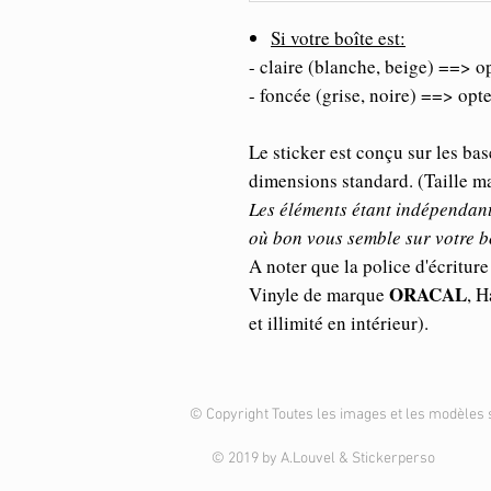
Si votre boîte est:
- claire (blanche, beige) ==> o
- foncée (grise, noire) ==> opt
Le sticker est conçu sur les bas
dimensions standard. (Taille
Les éléments étant indépendant
où bon vous semble sur votre b
A noter que la police d'écriture 
ORACAL
Vinyle de marque
, H
et illimité en intérieur).
© Copyright Toutes les images et les modèles 
© 2019 by A.Louvel & Stickerperso