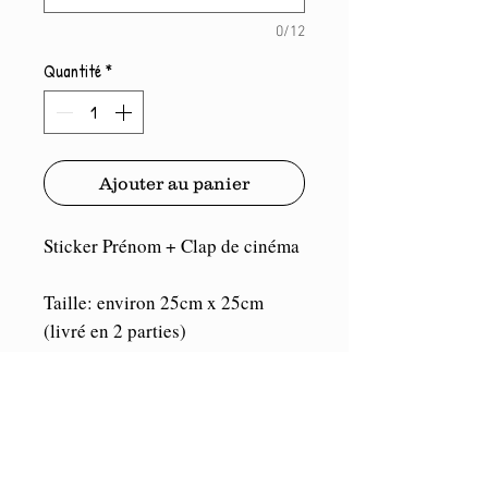
0/12
Quantité
*
Ajouter au panier
Sticker Prénom + Clap de cinéma
Taille: environ 25cm x 25cm
(livré en 2 parties)
.
Port compris.
Vinyle de marque Oracal. Durée
illimitée en intérieur et 5/7 ans en