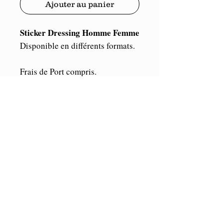
Ajouter au panier
Sticker Dressing Homme Femme
Disponible en différents formats.
Frais de Port compris.
ORACAL
Vinyle de marque
,
Haute performance (5/7 ans en
extérieur et illimité en intérieur).
Conditions de retour
Conformément à l'article 121-20-2 du
Code de la Consommation, le droit de
rétractation ne peut être exercé pour les
© Copyright Toutes les images et les modèles sont
contrats de fourniture de biens
la propriété exclusive de STICKERPERSO.
confectionnés selon les spécifications
Reproduction interdite.