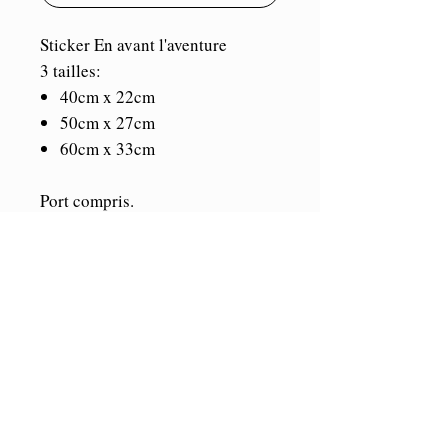
Sticker En avant l'aventure
3 tailles:
40cm x 22cm
50cm x 27cm
60cm x 33cm
Port compris.
Vinyle de marque Oracal. Durée
illimitée en intérieur et 5/7 ans en
extérieur. Résistant aux U.V et
aux intempéries. Se colle sur tout
support propre et lisse.
Toutes les parties blanches sont
vides.