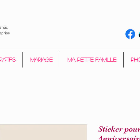
erso,
eprise
ratifs
Mariage
Ma petite Famille
Pho
Sticker pou
Anniversair