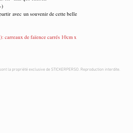
munissez-vous d'une rè
-)
bancaire. il ne vous res
admirer le résultat. :-)
r avec un souvenir de cette belle
i
): carreaux de faïence carrés 10cm x
sont la propriété exclusive de STICKERPERSO. Reproduction interdite.