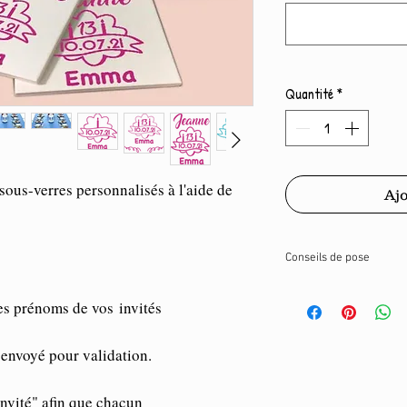
Quantité
*
us-verres personnalisés à l'aide de
Ajo
Conseils de pose
Le sticker vous sera li
es prénoms de vos invités
"de tranfert".
Il suffira simplement d
avec) puis de positionn
 envoyé pour validation.
carreau. Afin d'assure
grattez simplement le f
Invité" afin que chacun