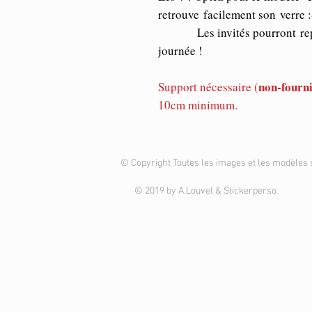
retrouve facilement son verre :
Les invités pourront reparti
journée !
non-fourn
Support nécessaire (
10cm minimum.
© Copyright Toutes les images et les modèles 
© 2019 by A.Louvel & Stickerperso