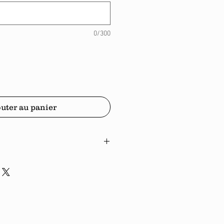
0/300
uter au panier
vré recouvert d'un film plastique dit
e soulever ce film (le sticker viendra
er le sticker au mieux sur votre
r une bonne adhérence du sticker,
ilm avec le plat de l'ongle ou bien