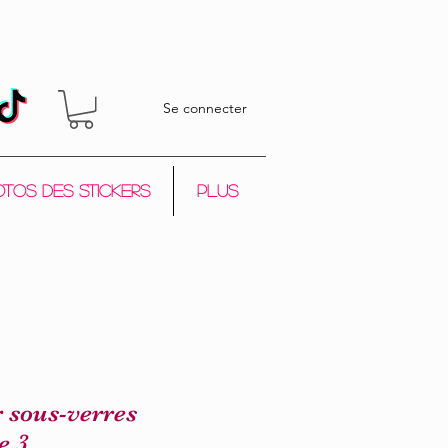
Se connecter
tos des stickers
Plus
r sous-verres
e 3