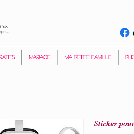
erso,
eprise
ratifs
Mariage
Ma petite Famille
Pho
Sticker pou