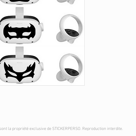
sont la propriété exclusive de STICKERPERSO. Reproduction interdite.