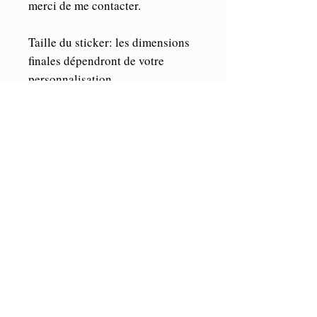
merci de me contacter.
Taille du sticker
: les dimensions
finales dépendront de votre
personnalisation.
Le sticker vous sera livré, sous
film de transfert, en 4 parties afin
que vous puissiez les agencer
comme vous le souhaitez sur
votre support.
Résistant aux U.V et aux
intempéries.
Toutes les parties blanches sur
le dessin sont vides, elles
prendront donc la couleur de
votre support.