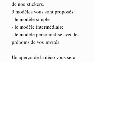
de nos stickers.
3 modèles vous sont proposés:
- le modèle simple
- le modèle intermédiaire
- le modèle personnalisé avec les
prénoms de vos invités
Un aperçu de la déco vous sera
envoyé pour validation.
Les + : Optez pour le modèle
"Invité" afin que chacun
retrouve facilement son verre :-)
Les invités
pourront repartir avec un
souvenir de cette belle journée !