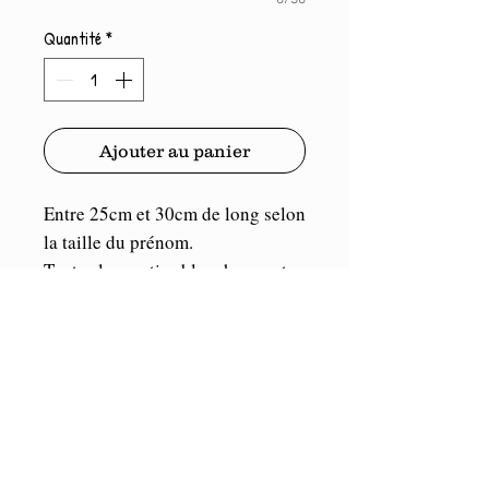
Quantité
*
Ajouter au panier
Entre 25cm et 30cm de long selon
la taille du prénom.
Toutes les parties blanches sont
vides, elles prendront donc la
couleur de votre support.
Vinyle de marque Oracal. Durée
illimitée en intérieur et 5/7 ans en
extérieur. Résistant aux U.V et
aux intempéries. Se colle sur tout
support propre et lisse.