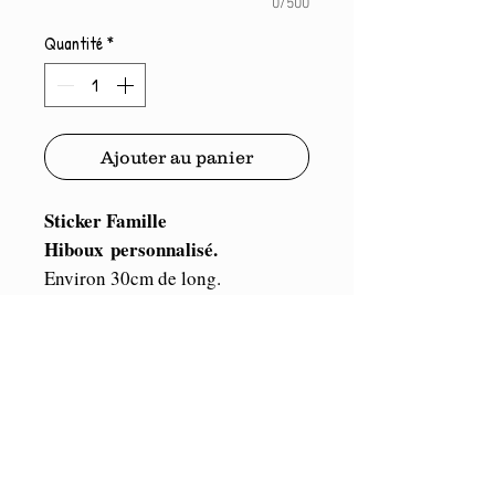
0/500
Quantité
*
Ajouter au panier
Sticker Famille
Hiboux personnalisé.
Environ 30cm de long.
Frais de Port compris.
ORACAL
Vinyle de marque
,
Haute performance (5/7 ans en
extérieur et illimité en intérieur).