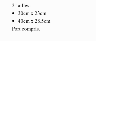
2 tailles:
30cm x 23cm
40cm x 28.5cm
Port compris.
Vinyle de marque Oracal. Durée
illimitée en intérieur et 5/7 ans en
extérieur. Résistant aux U.V et
aux intempéries. Se colle sur tout
support propre et lisse.
Toutes les parties blanches sont
vides.
© Copyright Toutes les images et les modèles sont
la propriété exclusive de STICKERPERSO.
Reproduction interdite.