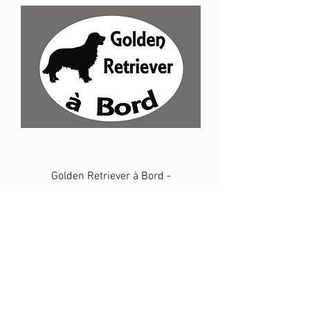
Golden Retriever à Bord -
Personnalisation possible
Prix
10,00 €