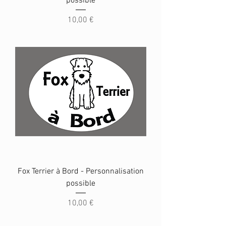
possible
Prix
10,00 €
Fox Terrier à Bord - Personnalisation
possible
Prix
10,00 €