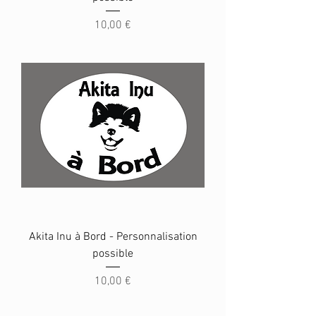
Prix
10,00 €
Akita Inu à Bord - Personnalisation
possible
Prix
10,00 €